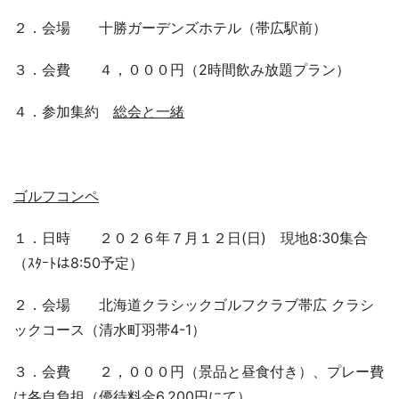
２．会場 十勝ガーデンズホテル（帯広駅前）
３．会費 ４，０００円（2時間飲み放題プラン）
４．参加集約
総会と一緒
ゴルフコンペ
１．日時 ２０２６年７月１２日(日) 現地8:30集合
（ｽﾀｰﾄは8:50予定）
２．会場 北海道クラシックゴルフクラブ帯広 クラシ
ックコース（清水町羽帯4-1）
３．会費 ２，０００円（景品と昼食付き）、プレー費
は各自負担（優待料金6,200円にて）