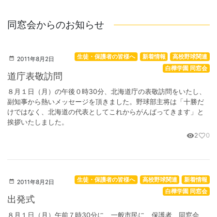
同窓会からのお知らせ
生徒・保護者の皆様へ
新着情報
高校野球関連
2011年8月2日
白樺学園 同窓会
道庁表敬訪問
８月１日（月）の午後０時30分、北海道庁の表敬訪問をいたし、
副知事から熱いメッセージを頂きました。野球部主将は「十勝だ
けではなく、北海道の代表としてこれからがんばってきます」と
挨拶いたしました。
2
0
visibility
favorite_border
生徒・保護者の皆様へ
高校野球関連
新着情報
2011年8月2日
白樺学園 同窓会
出発式
８月１日（月）午前７時30分に、一般市民に、保護者、同窓会、