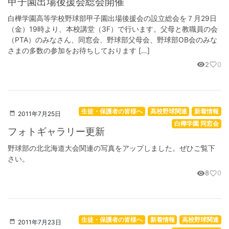
甲子園出場後援会総会開催
白樺学園高等学校野球部甲子園出場後援会の設立総会を７月29日
（金）19時より、本校講堂（3F）で行います。父母と教職員の会
（PTA）のみなさん、同窓会、野球部父母会、野球部OB会のみな
さまの多数の参加をお待ちしております […]
2
0
visibility
favorite_border
生徒・保護者の皆様へ
高校野球関連
新着情報
2011年7月25日
白樺学園 同窓会
フォトギャラリー更新
野球部の北北海道大会関連の写真をアップしました。ぜひご覧下
さい。
8
0
visibility
favorite_border
生徒・保護者の皆様へ
新着情報
高校野球関連
2011年7月23日