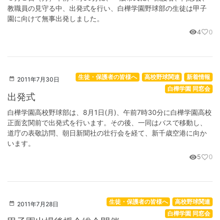
教職員の見守る中、出発式を行い、白樺学園野球部の生徒は甲子
園に向けて無事出発しました。
4
0
visibility
favorite_border
生徒・保護者の皆様へ
高校野球関連
新着情報
2011年7月30日
白樺学園 同窓会
出発式
白樺学園高校野球部は、8月1日(月)、午前7時30分に白樺学園高校
正面玄関前で出発式を行います。その後、一同はバスで移動し、
道庁の表敬訪問、朝日新聞社の壮行会を経て、新千歳空港に向か
います。
5
0
visibility
favorite_border
生徒・保護者の皆様へ
高校野球関連
2011年7月28日
白樺学園 同窓会