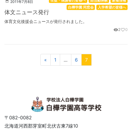
生徒・保護者の皆様へ
部活動体験
新着情報
2011年7月8日
白樺学園 同窓会
入学希望の皆様へ
体文ニュース発行
体育文化後援会ニュースが発行されました。
2
0
visibility
favorite_border
«
1
…
6
7
〒082-0082
北海道河西郡芽室町北伏古東7線10