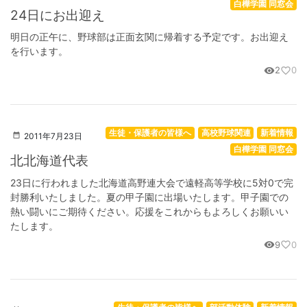
白樺学園 同窓会
24日にお出迎え
明日の正午に、野球部は正面玄関に帰着する予定です。お出迎え
を行います。
2
0
visibility
favorite_border
生徒・保護者の皆様へ
高校野球関連
新着情報
2011年7月23日
白樺学園 同窓会
北北海道代表
23日に行われました北海道高野連大会で遠軽高等学校に5対0で完
封勝利いたしました。夏の甲子園に出場いたします。甲子園での
熱い闘いにご期待ください。応援をこれからもよろしくお願いい
たします。
9
0
visibility
favorite_border