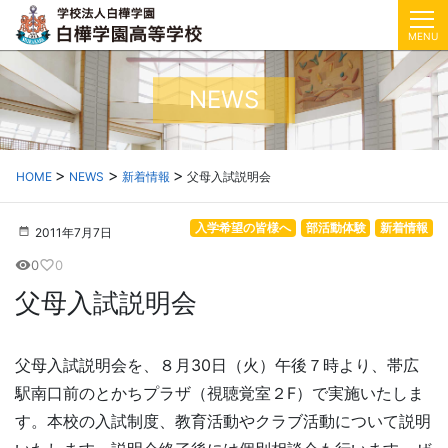
MENU
NEWS
HOME
NEWS
新着情報
父母入試説明会
入学希望の皆様へ
部活動体験
新着情報
2011年7月7日
0
0
visibility
favorite_border
父母入試説明会
父母入試説明会を、８月30日（火）午後７時より、帯広
駅南口前のとかちプラザ（視聴覚室２F）で実施いたしま
す。本校の入試制度、教育活動やクラブ活動について説明