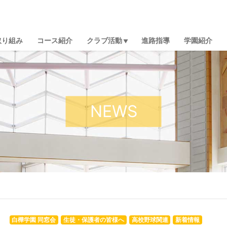
取り組み
コース紹介
クラブ活動
進路指導
学園紹介
NEWS
白樺学園 同窓会
生徒・保護者の皆様へ
高校野球関連
新着情報