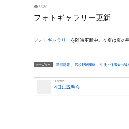
3
0
visibility
favorite_border
フォトギャラリー更新
フォトギャラリー
を随時更新中。今夏は夏の
新着情報
、
高校野球関連
、
生徒・保護者の皆
カテゴリー
4日に説明会