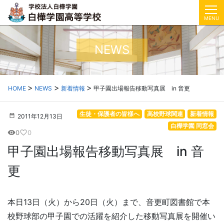
MENU
NEWS
HOME
NEWS
新着情報
甲子園出場報告移動写真展 in 音更
生徒・保護者の皆様へ
高校野球関連
新着情報
2011年12月13日
白樺学園 同窓会
0
0
visibility
favorite_border
甲子園出場報告移動写真展 in 音
更
本日13日（火）から20日（火）まで、音更町図書館で本
校野球部の甲子園での活躍を紹介した移動写真展を開催い