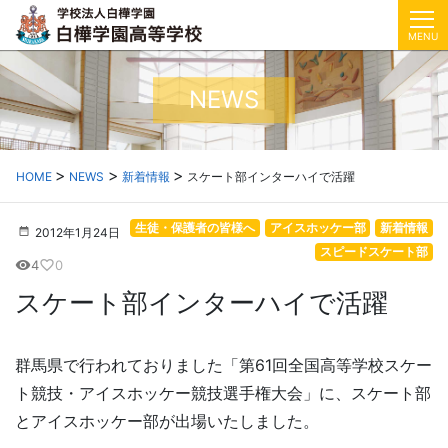
MENU
NEWS
HOME
NEWS
新着情報
スケート部インターハイで活躍
生徒・保護者の皆様へ
アイスホッケー部
新着情報
2012年1月24日
スピードスケート部
4
0
visibility
favorite_border
スケート部インターハイで活躍
群馬県で行われておりました「第61回全国高等学校スケー
ト競技・アイスホッケー競技選手権大会」に、スケート部
とアイスホッケー部が出場いたしました。