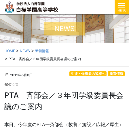
MENU
NEWS
HOME
NEWS
新着情報
PTA一斉部会／３年団学級委員長会議のご案内
生徒・保護者の皆様へ
新着情報
2012年5月8日
0
0
visibility
favorite_border
PTA一斉部会／３年団学級委員長会
議のご案内
本日、今年度のPTA一斉部会（教養／施設／広報／厚生）