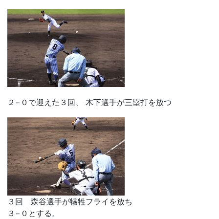
２−０で迎えた３回、 木下選手が三塁打を放つ
３回 森谷選手が犠牲フライを放ち
３−０とする。