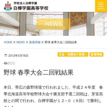
MENU
NEWS
HOME
NEWS
新着情報
野球 春季大会二回戦結果
生徒・保護者の皆様へ
新着情報
2012年5月16日
0
0
visibility
favorite_border
野球 春季大会二回戦結果
本日、帯広の森野球場で行われました、平成２４年度 春
季北海道高等学校野球大会十勝支部予選二回戦は、芽室高
校との間で行われ、白樺学園が１２−０（９回）で勝利し