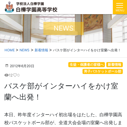
MENU
NEWS
HOME
NEWS
新着情報
バスケ部がインターハイをかけ室蘭へ出発！
生徒・保護者の皆様へ
新着情報
2012年6月20日
男子バスケットボール部
12
0
visibility
favorite_border
バスケ部がインターハイをかけ室
蘭へ出発！
本日、昨年度インターハイ初出場をはたした、白樺学園高
校バスケットボール部が、全道大会会場の室蘭へ出発しま