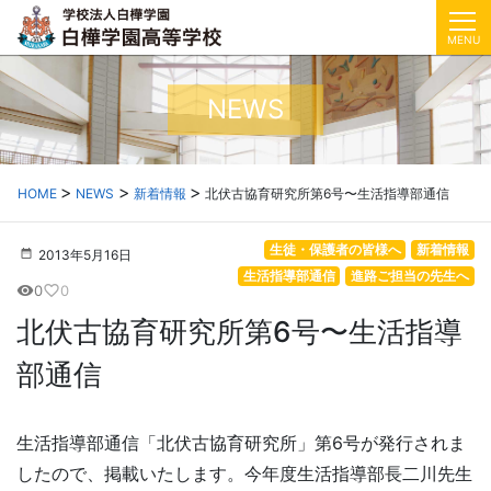
MENU
NEWS
HOME
NEWS
新着情報
北伏古協育研究所第6号〜生活指導部通信
生徒・保護者の皆様へ
新着情報
2013年5月16日
生活指導部通信
進路ご担当の先生へ
0
0
visibility
favorite_border
北伏古協育研究所第6号〜生活指導
部通信
生活指導部通信「北伏古協育研究所」第6号が発行されま
したので、掲載いたします。今年度生活指導部長二川先生