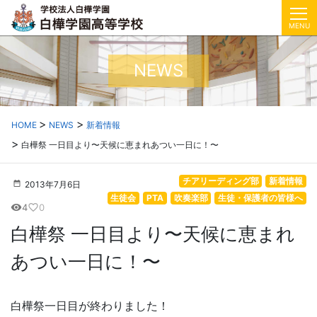
MENU
NEWS
HOME
NEWS
新着情報
白樺祭 一日目より〜天候に恵まれあつい一日に！〜
チアリーディング部
新着情報
2013年7月6日
生徒会
PTA
吹奏楽部
生徒・保護者の皆様へ
4
0
visibility
favorite_border
白樺祭 一日目より〜天候に恵まれ
あつい一日に！〜
白樺祭一日目が終わりました！