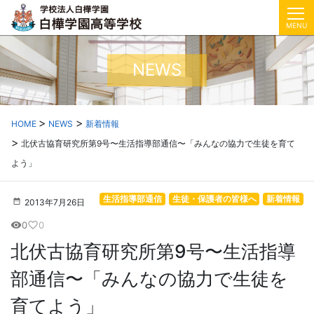
MENU
NEWS
HOME
NEWS
新着情報
北伏古協育研究所第9号〜生活指導部通信〜「みんなの協力で生徒を育て
よう」
生活指導部通信
生徒・保護者の皆様へ
新着情報
2013年7月26日
0
0
visibility
favorite_border
北伏古協育研究所第9号〜生活指導
部通信〜「みんなの協力で生徒を
育てよう」