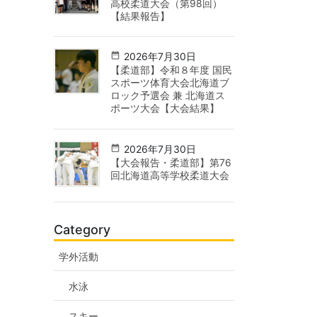
高校柔道大会（第98回）
【結果報告】
2026年7月30日
【柔道部】令和８年度 国民
スポーツ体育大会北海道ブ
ロック予選会 兼 北海道ス
ポーツ大会【大会結果】
2026年7月30日
【大会報告・柔道部】第76
回北海道高等学校柔道大会
Category
学外活動
水泳
スキー