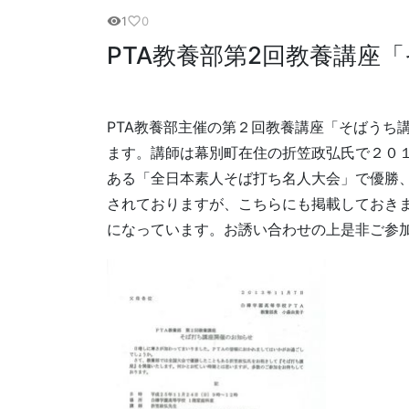
1
0
visibility
favorite_border
PTA教養部第2回教養講座
PTA教養部主催の第２回教養講座「そばうち
ます。講師は幕別町在住の折笠政弘氏で２０
ある「全日本素人そば打ち名人大会」で優勝
されておりますが、こちらにも掲載しておきま
になっています。お誘い合わせの上是非ご参