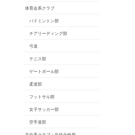
体育会系クラブ
バドミントン部
チアリーディング部
弓道
テニス部
ゲートボール部
柔道部
フットサル部
女子サッカー部
空手道部
文化系クラブ・生徒会外局