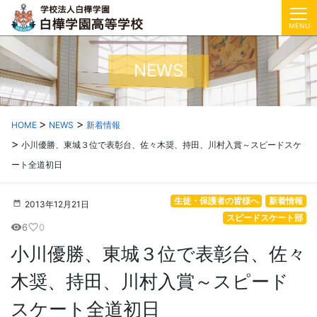
MENU
NEWS
HOME
NEWS
新着情報
小川優勝、東城３位で表彰台、佐々木奨、持田、川村入賞～スピードスケ
ート全道初日
生徒・保護者の皆様へ
新着情報
2013年12月21日
スピードスケート部
6
0
visibility
favorite_border
小川優勝、東城３位で表彰台、佐々
木奨、持田、川村入賞～スピード
スケート全道初日