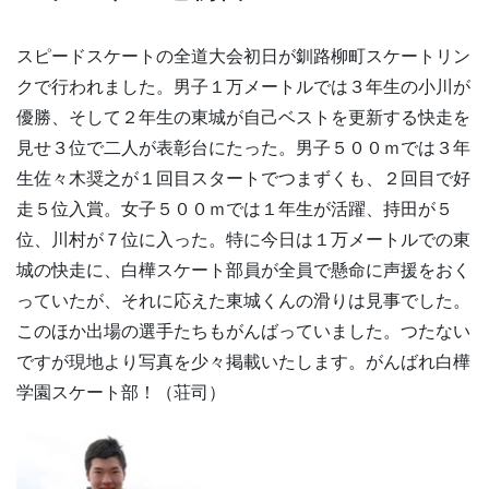
スピードスケートの全道大会初日が釧路柳町スケートリン
クで行われました。男子１万メートルでは３年生の小川が
優勝、そして２年生の東城が自己ベストを更新する快走を
見せ３位で二人が表彰台にたった。男子５００ｍでは３年
生佐々木奨之が１回目スタートでつまずくも、２回目で好
走５位入賞。女子５００ｍでは１年生が活躍、持田が５
位、川村が７位に入った。特に今日は１万メートルでの東
城の快走に、白樺スケート部員が全員で懸命に声援をおく
っていたが、それに応えた東城くんの滑りは見事でした。
このほか出場の選手たちもがんばっていました。つたない
ですが現地より写真を少々掲載いたします。がんばれ白樺
学園スケート部！（荘司）