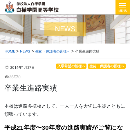
MENU
NEWS
HOME
NEWS
生徒・保護者の皆様へ
卒業生進路実績
入学希望の皆様へ
生徒・保護者の皆様へ
2014年1月27日
36
0
visibility
favorite_border
卒業生進路実績
本校は進路多様校として、一人一人を大切に生徒とともに
頑張っています。
平成21年度〜30年度の進路実績がご覧にな