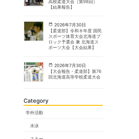
高校柔道大会（第98回）
【結果報告】
2026年7月30日
【柔道部】令和８年度 国民
スポーツ体育大会北海道ブ
ロック予選会 兼 北海道ス
ポーツ大会【大会結果】
2026年7月30日
【大会報告・柔道部】第76
回北海道高等学校柔道大会
Category
学外活動
水泳
スキー