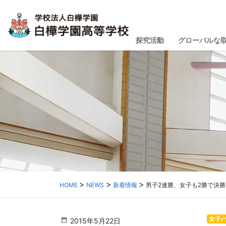
探究活動
グローバルな
HOME
NEWS
新着情報
男子2連勝、女子も2勝で決
女子
2015年5月22日