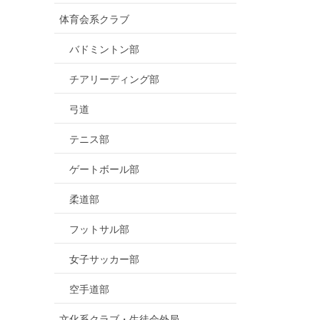
体育会系クラブ
バドミントン部
チアリーディング部
弓道
テニス部
ゲートボール部
柔道部
フットサル部
女子サッカー部
空手道部
文化系クラブ・生徒会外局