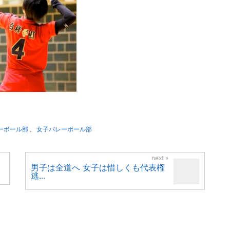
ーボール部
、
女子バレーボール部
男子は全道へ 女子は惜しくも代表権
８
逃...