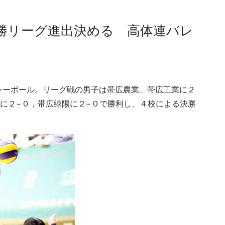
決勝リーグ進出決める 高体連バレ
レーボール。リーグ戦の男子は帯広農業、帯広工業に２
に２−０，帯広緑陽に２−０で勝利し、４校による決勝