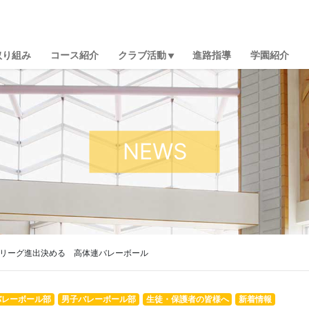
取り組み
コース紹介
クラブ活動
進路指導
学園紹介
NEWS
勝リーグ進出決める 高体連バレーボール
バレーボール部
男子バレーボール部
生徒・保護者の皆様へ
新着情報