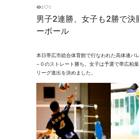
2
0
visibility
favorite_border
男子2連勝、女子も2勝で
ーボール
本日帯広市総合体育館で行なわれた高体連バ
−０のストレート勝ち。女子は予選で帯広柏葉
リーグ進出を決めました。