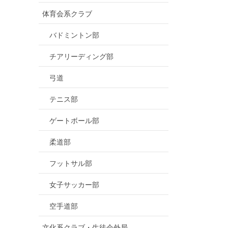
体育会系クラブ
バドミントン部
チアリーディング部
弓道
テニス部
ゲートボール部
柔道部
フットサル部
女子サッカー部
空手道部
文化系クラブ・生徒会外局