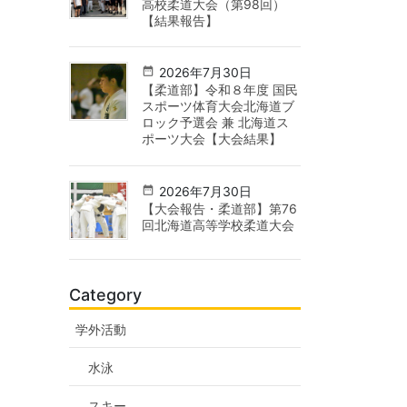
高校柔道大会（第98回）
【結果報告】
2026年7月30日
【柔道部】令和８年度 国民
スポーツ体育大会北海道ブ
ロック予選会 兼 北海道ス
ポーツ大会【大会結果】
2026年7月30日
【大会報告・柔道部】第76
回北海道高等学校柔道大会
Category
学外活動
水泳
スキー