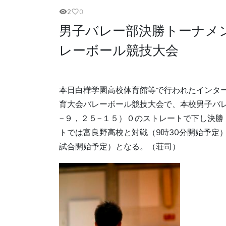
2
0
visibility
favorite_border
男子バレー部決勝トーナメ
レーボール競技大会
本日白樺学園高校体育館等で行われたインタ
育大会バレーボール競技大会で、本校男子バ
−９，２５−１５）０のストレートで下し決
トでは富良野高校と対戦（9時30分開始予定
試合開始予定）となる。（荘司）