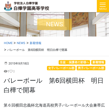
MENU
NEWS
HOME
NEWS
新着情報
バレーボール 第6回横田杯 明日白樺で開幕
生徒・保護者の皆様へ
新着情報
2015年9月18日
女子バレーボール部
男子バレーボール部
1
0
visibility
favorite_border
バレーボール 第6回横田杯 明日
白樺で開幕
第６回横田忠義杯北海道高校男子バレーボール大会兼帯広