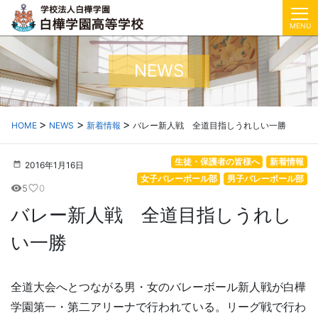
MENU
NEWS
HOME
NEWS
新着情報
バレー新人戦 全道目指しうれしい一勝
生徒・保護者の皆様へ
新着情報
2016年1月16日
女子バレーボール部
男子バレーボール部
5
0
visibility
favorite_border
バレー新人戦 全道目指しうれし
い一勝
全道大会へとつながる男・女のバレーボール新人戦が白樺
学園第一・第二アリーナで行われている。リーグ戦で行わ