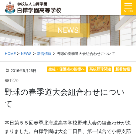
MENU
NEWS
HOME
NEWS
新着情報
野球の春季道大会組合わせについて
生徒・保護者の皆様へ
高校野球関連
新着情報
2016年5月25日
1
0
visibility
favorite_border
野球の春季道大会組合わせについ
て
本日第５５回春季北海道高等学校野球大会の組合わせが決
まりました。白樺学園は大会二日目、第一試合で小樽支部