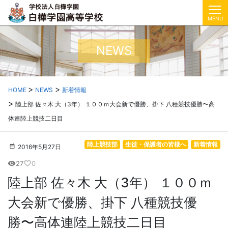
MENU
NEWS
HOME
NEWS
新着情報
陸上部 佐々木 大（3年） １００ｍ大会新で優勝、掛下 八種競技優勝〜高
体連陸上競技二日目
陸上競技部
生徒・保護者の皆様へ
新着情報
2016年5月27日
27
0
visibility
favorite_border
陸上部 佐々木 大（3年） １００ｍ
大会新で優勝、掛下 八種競技優
勝〜高体連陸上競技二日目