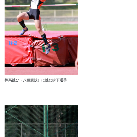
棒高跳び（八種競技）に挑む掛下選手