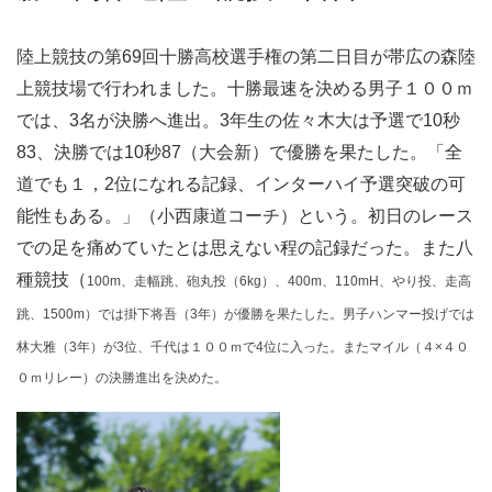
陸上競技の第69回十勝高校選手権の第二日目が帯広の森陸
上競技場で行われました。十勝最速を決める男子１００ｍ
では、3名が決勝へ進出。3年生の佐々木大は予選で10秒
83、決勝では10秒87（大会新）で優勝を果たした。「全
道でも１，2位になれる記録、インターハイ予選突破の可
能性もある。」（小西康道コーチ）という。初日のレース
での足を痛めていたとは思えない程の記録だった。また八
種競技（
100m
、走幅跳、砲丸投（
6kg
）、
400m、
110mH
、やり投、走高
跳、
1500m）では掛下将吾（3年）が優勝を果たした。男子ハンマー投げでは
林大雅（3年）が3位、千代は１００ｍで4位に入った。またマイル（４×４０
０ｍリレー）の決勝進出を決めた。