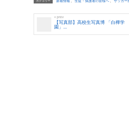
新着情報
、
生徒・保護者の皆様へ
、
サッカー
カテゴリー
【写真部】高校生写真博 「白樺学
園」...