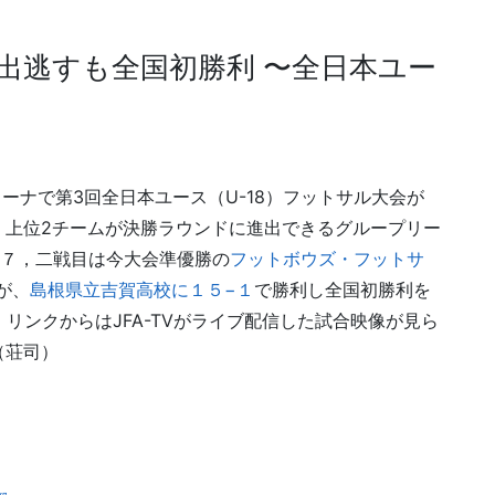
出逃すも全国初勝利 〜全日本ユー
ーナで第3回全日本ユース（U-18）フットサル大会が
、上位2チームが決勝ラウンドに進出できるグループリー
−７，二戦目は今大会準優勝の
フットボウズ・フットサ
が、
島根県立吉賀高校に１５−１
で勝利し全国初勝利を
リンクからはJFA-TVがライブ配信した試合映像が見ら
（荘司）