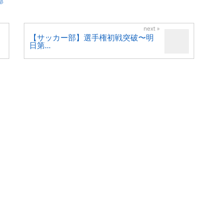
部
【サッカー部】選手権初戦突破〜明
日第...