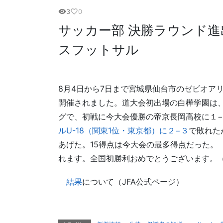
3
0
visibility
favorite_border
サッカー部 決勝ラウンド進
スフットサル
8月4日から7日まで宮城県仙台市のゼビオアリ
開催されました。道大会初出場の白樺学園は
グで、初戦に今大会優勝の帝京長岡高校に１
ルU-18（関東1位・東京都）に２−３
で敗れた
あげた。15得点は今大会の最多得点だった。 
れます。全国初勝利おめでとうございます。
結果
について（JFA公式ページ）