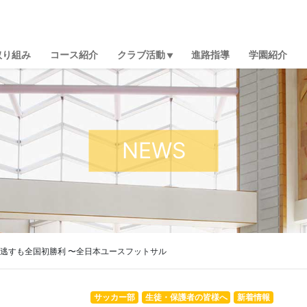
取り組み
コース紹介
クラブ活動
進路指導
学園紹介
NEWS
出逃すも全国初勝利 〜全日本ユースフットサル
サッカー部
生徒・保護者の皆様へ
新着情報