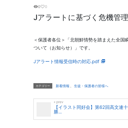
0
0
visibility
favorite_border
Jアラートに基づく危機管
＜保護者各位＞「北朝鮮情勢を踏まえた全国
ついて（お知らせ）」です。
Jアラート情報受信時の対応.pdf
新着情報
、
生徒・保護者の皆様へ
カテゴリー
【イラスト同好会】第62回高文連十
勝...