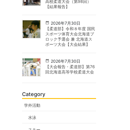
高校柔道大会（第98回）
【結果報告】
2026年7月30日
【柔道部】令和８年度 国民
スポーツ体育大会北海道ブ
ロック予選会 兼 北海道ス
ポーツ大会【大会結果】
2026年7月30日
【大会報告・柔道部】第76
回北海道高等学校柔道大会
Category
学外活動
水泳
スキー