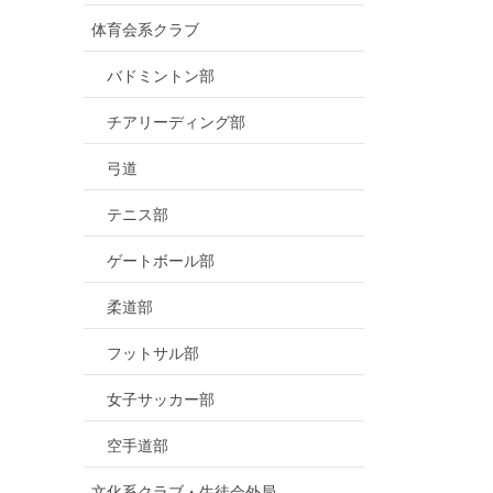
体育会系クラブ
バドミントン部
チアリーディング部
弓道
テニス部
ゲートボール部
柔道部
フットサル部
女子サッカー部
空手道部
文化系クラブ・生徒会外局