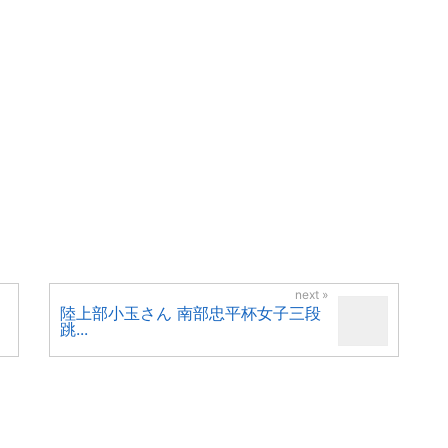
陸上部小玉さん 南部忠平杯女子三段
跳...