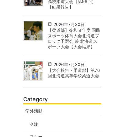
高校柔道大会（第98回）
【結果報告】
2026年7月30日
【柔道部】令和８年度 国民
スポーツ体育大会北海道ブ
ロック予選会 兼 北海道ス
ポーツ大会【大会結果】
2026年7月30日
【大会報告・柔道部】第76
回北海道高等学校柔道大会
Category
学外活動
水泳
スキー