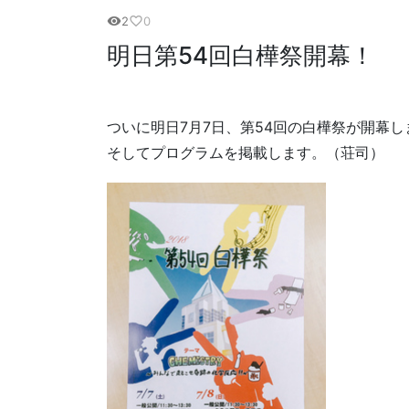
2
0
visibility
favorite_border
明日第54回白樺祭開幕！
ついに明日7月7日、第54回の白樺祭が開幕
そしてプログラムを掲載します。（荘司）