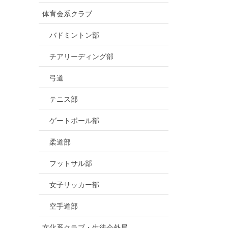
体育会系クラブ
バドミントン部
チアリーディング部
弓道
テニス部
ゲートボール部
柔道部
フットサル部
女子サッカー部
空手道部
文化系クラブ・生徒会外局