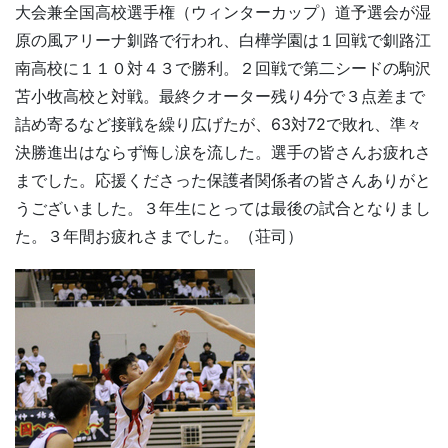
大会兼全国高校選手権（ウィンターカップ）道予選会が湿
原の風アリーナ釧路で行われ、白樺学園は１回戦で釧路江
南高校に１１０対４３で勝利。２回戦で第二シードの駒沢
苫小牧高校と対戦。最終クオーター残り4分で３点差まで
詰め寄るなど接戦を繰り広げたが、63対72で敗れ、準々
決勝進出はならず悔し涙を流した。選手の皆さんお疲れさ
までした。応援くださった保護者関係者の皆さんありがと
うございました。３年生にとっては最後の試合となりまし
た。３年間お疲れさまでした。（荘司）