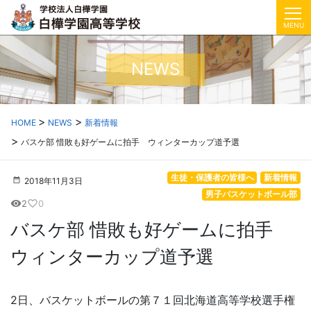
MENU
NEWS
HOME
NEWS
新着情報
バスケ部 惜敗も好ゲームに拍手 ウィンターカップ道予選
生徒・保護者の皆様へ
新着情報
2018年11月3日
男子バスケットボール部
2
0
visibility
favorite_border
バスケ部 惜敗も好ゲームに拍手
ウィンターカップ道予選
2日、バスケットボールの第７１回北海道高等学校選手権