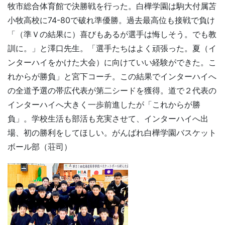
牧市総合体育館で決勝戦を行った。白樺学園は駒大付属苫
小牧高校に74-80で破れ準優勝。過去最高位も接戦で負け
「（準Ｖの結果に）喜びもあるが選手は悔しそう。でも教
訓に。」と澤口先生。「選手たちはよく頑張った。夏（イ
ンターハイをかけた大会）に向けていい経験ができた。こ
れからが勝負」と宮下コーチ。この結果でインターハイへ
の全道予選の帯広代表が第二シードを獲得。道で２代表の
インターハイへ大きく一歩前進したが「これからが勝
負」。学校生活も部活も充実させて、インターハイへ出
場、初の勝利をしてほしい。がんばれ白樺学園バスケット
ボール部（荘司）