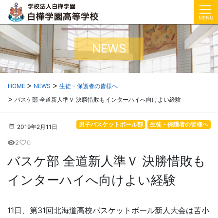
MENU
NEWS
HOME
NEWS
生徒・保護者の皆様へ
バスケ部 全道新人準Ｖ 決勝惜敗もインターハイへ向けよい経験
男子バスケットボール部
生徒・保護者の皆様へ
2019年2月11日
2
0
visibility
favorite_border
バスケ部 全道新人準Ｖ 決勝惜敗も
インターハイへ向けよい経験
11日、第31回北海道高校バスケットボール新人大会は苫小