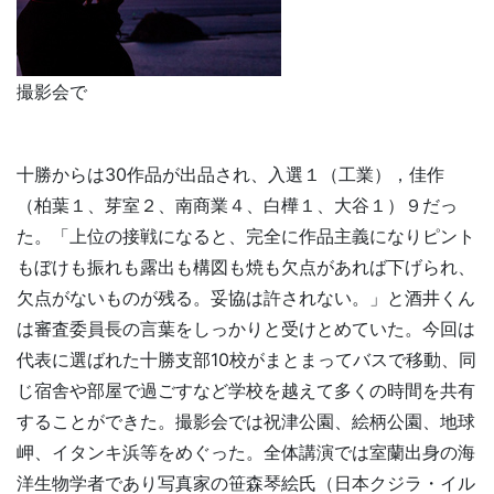
撮影会で
十勝からは30作品が出品され、入選１（工業），佳作
（柏葉１、芽室２、南商業４、白樺１、大谷１）９だっ
た。「上位の接戦になると、完全に作品主義になりピント
もぼけも振れも露出も構図も焼も欠点があれば下げられ、
欠点がないものが残る。妥協は許されない。」と酒井くん
は審査委員長の言葉をしっかりと受けとめていた。今回は
代表に選ばれた十勝支部10校がまとまってバスで移動、同
じ宿舎や部屋で過ごすなど学校を越えて多くの時間を共有
することができた。撮影会では祝津公園、絵柄公園、地球
岬、イタンキ浜等をめぐった。全体講演では室蘭出身の海
洋生物学者であり写真家の笹森琴絵氏（日本クジラ・イル