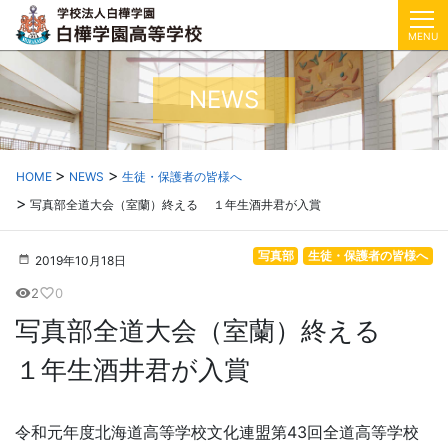
MENU
NEWS
HOME
NEWS
生徒・保護者の皆様へ
写真部全道大会（室蘭）終える １年生酒井君が入賞
写真部
生徒・保護者の皆様へ
2019年10月18日
2
0
visibility
favorite_border
写真部全道大会（室蘭）終える
１年生酒井君が入賞
令和元年度北海道高等学校文化連盟第43回全道高等学校