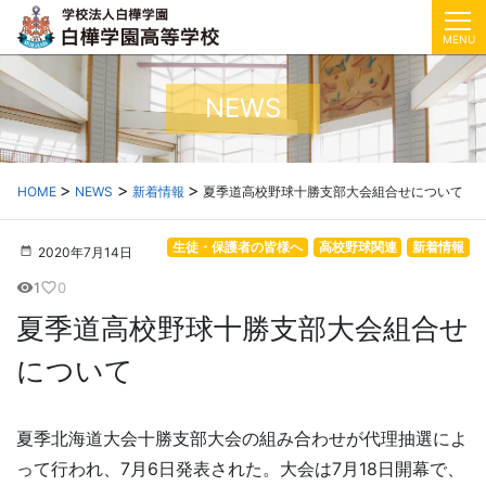
MENU
NEWS
HOME
NEWS
新着情報
夏季道高校野球十勝支部大会組合せについて
生徒・保護者の皆様へ
高校野球関連
新着情報
2020年7月14日
1
0
visibility
favorite_border
夏季道高校野球十勝支部大会組合せ
について
夏季北海道大会十勝支部大会の組み合わせが代理抽選によ
って行われ、7月6日発表された。大会は7月18日開幕で、