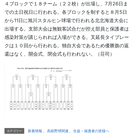
４ブロックで１８チーム（２２校）が出場し、7月26日ま
での土日祝日に行われる。各ブロックを制すると８月5日
から11日に旭川スタルヒン球場で行われる北北海道大会に
出場する。支部大会は無観客試合だが控え部員と保護者は
感染対策が講じられれば入場ができる。叉延長タイブレー
クは１０回から行われる。独自大会であるため優勝旗の返
還はなく、開会式、閉会式も行われない。（荘司）
新着情報
、
高校野球関連
、
生徒・保護者の皆様へ
カテゴリー