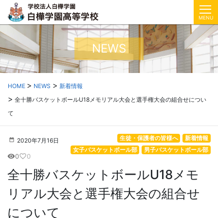
MENU
NEWS
HOME
NEWS
新着情報
全十勝バスケットボールU18メモリアル大会と選手権大会の組合せについ
て
生徒・保護者の皆様へ
新着情報
2020年7月16日
女子バスケットボール部
男子バスケットボール部
0
0
visibility
favorite_border
全十勝バスケットボールU18メモ
リアル大会と選手権大会の組合せ
について