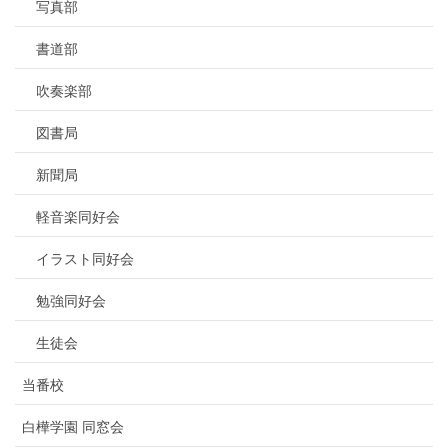
写真部
書道部
吹奏楽部
図書局
新聞局
軽音楽同好会
イラスト同好会
勉強同好会
生徒会
当番校
白樺学園 同窓会