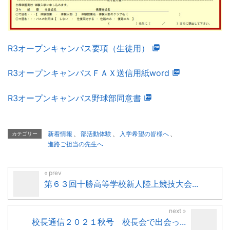
R3オープンキャンパス要項（生徒用）
R3オープンキャンパスＦＡＸ送信用紙word
R3オープンキャンパス野球部同意書
新着情報
、
部活動体験
、
入学希望の皆様へ
、
カテゴリー
進路ご担当の先生へ
第６３回十勝高等学校新人陸上競技大会...
校長通信２０２１秋号 校長会で出会っ...