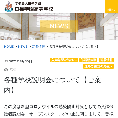
MENU
NEWS
HOME
NEWS
新着情報
各種学校説明会について【ご案内】
入学希望の皆様へ
部活動体験
新着情報
2021年8月30日
進路ご担当の先生へ
1
0
visibility
favorite_border
各種学校説明会について【ご案
内】
この度は新型コロナウイルス感染防止対策としての入試保
護者説明会、オープンスクールの中止に関しまして、皆様