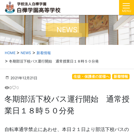
MENU
NEWS
HOME
NEWS
新着情報
冬期部活下校バス運行開始 通常授業日１８時５０分発
生徒・保護者の皆様へ
新着情報
2021年12月21日
0
0
visibility
favorite_border
冬期部活下校バス運行開始 通常授
業日１８時５０分発
自転車通学禁止にあわせ、本日２１日より部活下校バスの