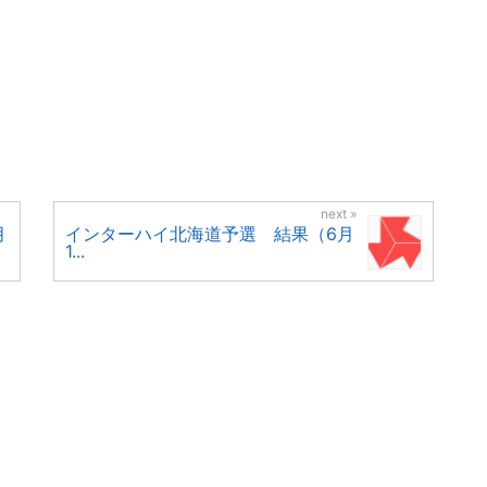
月
インターハイ北海道予選 結果（6月
1...