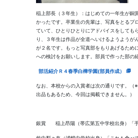
稲上部長（３年生）：はじめての一年生が銅
かったです。卒業生の先輩は、写真をとるプ
ていて、ひとりひとりにアドバイスをしても
り、３年生は作品が全道へいけるようようが
が２名です。もっと写真部をもりあげるため
への検討をお願いします。部員で作った部の
部活紹介Ｒ４春季白樺学園(部員作成）
なお、本校からの入賞者は次の通りです。（
出品もあるため、今回は掲載できません。）
銀賞 稲上昂陽（帯広第五中学校出身）「手
竹中梨々奈（浦幌中学校出身）「これも食べ