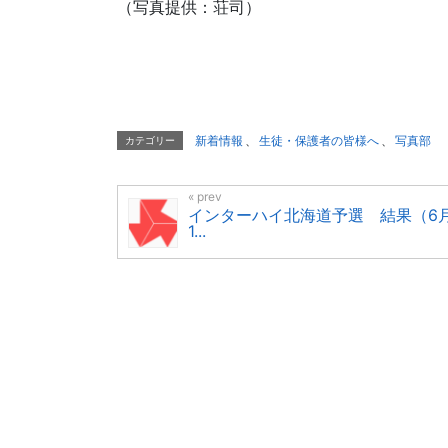
（写真提供：荘司）
新着情報
、
生徒・保護者の皆様へ
、
写真部
カテゴリー
インターハイ北海道予選 結果（6
1...