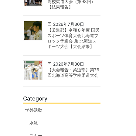
高校柔道大会（第98回）
【結果報告】
2026年7月30日
【柔道部】令和８年度 国民
スポーツ体育大会北海道ブ
ロック予選会 兼 北海道ス
ポーツ大会【大会結果】
2026年7月30日
【大会報告・柔道部】第76
回北海道高等学校柔道大会
Category
学外活動
水泳
スキー