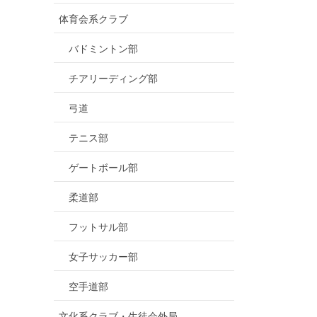
体育会系クラブ
バドミントン部
チアリーディング部
弓道
テニス部
ゲートボール部
柔道部
フットサル部
女子サッカー部
空手道部
文化系クラブ・生徒会外局