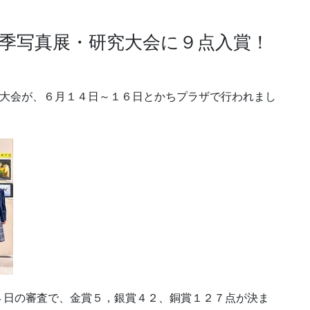
春季写真展・研究大会に９点入賞！
究大会が、６月１４日～１６日とかちプラザで行われまし
４日の審査で、金賞５，銀賞４２、銅賞１２７点が決ま