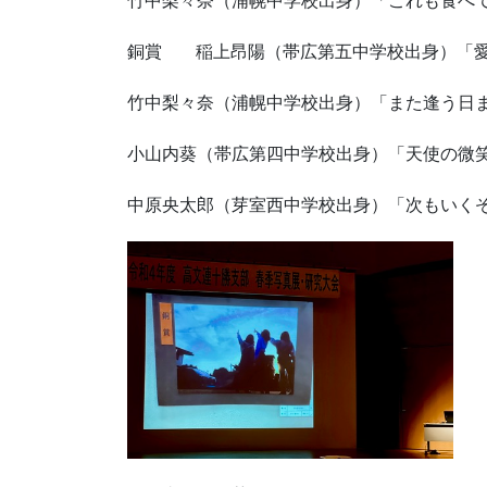
銅賞 稲上昂陽（帯広第五中学校出身）「
竹中梨々奈（浦幌中学校出身）「また逢う日
小山内葵（帯広第四中学校出身）「天使の微
中原央太郎（芽室西中学校出身）「次もいく