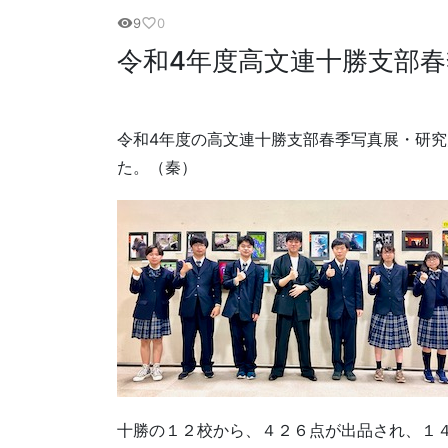
9
0
visibility
favorite_border
令和4年度高文連十勝支部
令和4年度の高文連十勝支部春季写真展・研
た。（秦）
十勝の１２校から、４２６点が出品され、１