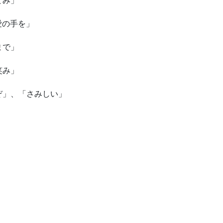
愛の手を」
まで」
笑み」
ぞ」、「さみしい」