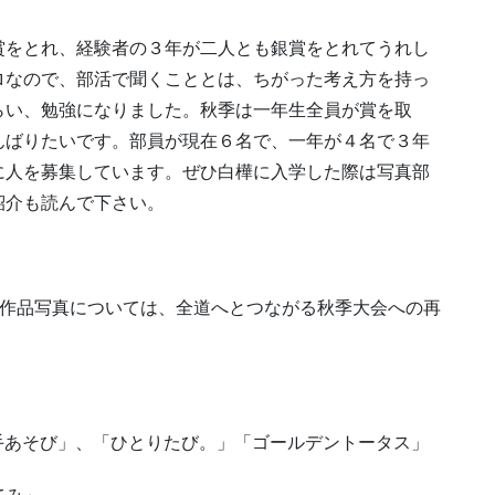
賞をとれ、経験者の３年が二人とも銀賞をとれてうれし
ロなので、部活で聞くこととは、ちがった考え方を持っ
らい、勉強になりました。秋季は一年生全員が賞を取
んばりたいです。部員が現在６名で、一年が４名で３年
に人を募集しています。ぜひ白樺に入学した際は写真部
紹介も読んで下さい。
※作品写真については、全道へとつながる秋季大会への再
あそび」、「ひとりたび。」「ゴールデントータス」
てみ」