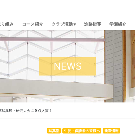
取り組み
コース紹介
クラブ活動
進路指導
学園紹介
NEWS
季写真展・研究大会に９点入賞！
写真部
生徒・保護者の皆様へ
新着情報