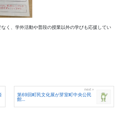
でなく、学外活動や普段の授業以外の学びも応援してい
姫
第69回町民文化展が芽室町中央公民
館...