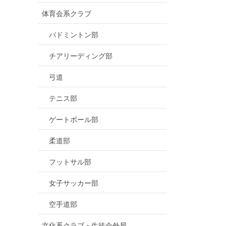
体育会系クラブ
バドミントン部
チアリーディング部
弓道
テニス部
ゲートボール部
柔道部
フットサル部
女子サッカー部
空手道部
文化系クラブ・生徒会外局