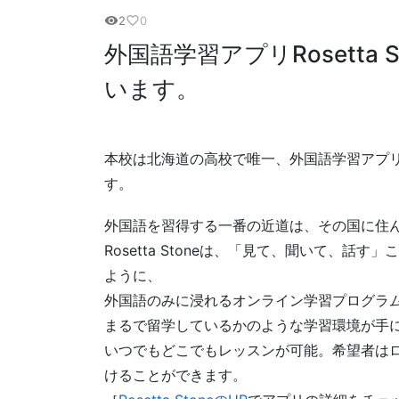
2
0
visibility
favorite_border
外国語学習アプリRosetta
います。
本校は北海道の高校で唯一、外国語学習アプリ”Ro
す。
外国語を習得する一番の近道は、その国に住ん
Rosetta Stoneは、「見て、聞いて、
ように、
外国語のみに浸れるオンライン学習プログラム
まるで留学しているかのような学習環境が手に
いつでもどこでもレッスンが可能。希望者は
けることができます。