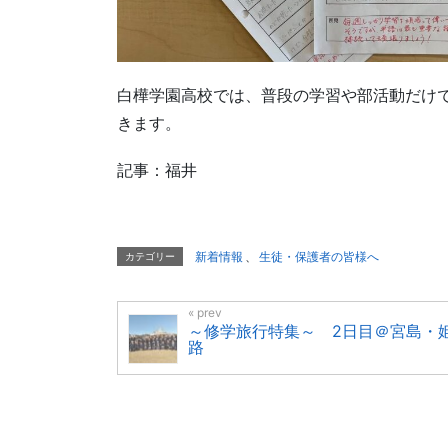
白樺学園高校では、普段の学習や部活動だけ
きます。
記事：福井
新着情報
、
生徒・保護者の皆様へ
カテゴリー
～修学旅行特集～ 2日目＠宮島・
路