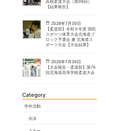
高校柔道大会（第98回）
【結果報告】
2026年7月30日
【柔道部】令和８年度 国民
スポーツ体育大会北海道ブ
ロック予選会 兼 北海道ス
ポーツ大会【大会結果】
2026年7月30日
【大会報告・柔道部】第76
回北海道高等学校柔道大会
Category
学外活動
水泳
スキー