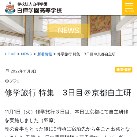
MENU
NEWS
HOME
NEWS
新着情報
修学旅行 特集 3日目＠京都自主研
新着情報
2022年11月8日
6
0
visibility
favorite_border
修学旅行 特集 3日目＠京都自主研
11月1日（火）修学旅行３日目、本日は京都にて自主研修
を実施しました（羽原）
朝の食事をとった後に9時頃に宿泊先から各ごと出発とな