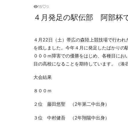
15
0
visibility
favorite_border
４月発足の駅伝部 阿部杯
４月22日（土）帯広の森陸上競技場で行われ
を残しました。今年４月に発足したばかりの
０００ｍ障害での優勝をはじめ、各種目にお
目の高校になることを期待しています。（湊
大会結果
８００ｍ
２位 藤田悠聖 （2年第二中出身）
３位 中村健吾 （2年翔陽中出身）