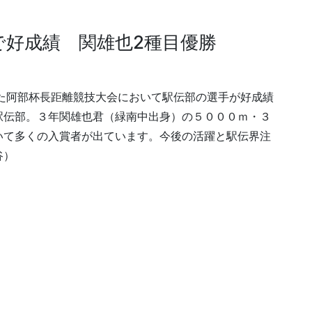
で好成績 関雄也2種目優勝
た阿部杯長距離競技大会において駅伝部の選手が好成績
駅伝部。３年関雄也君（緑南中出身）の５０００ｍ・３
いて多くの入賞者が出ています。今後の活躍と駅伝界注
谷）