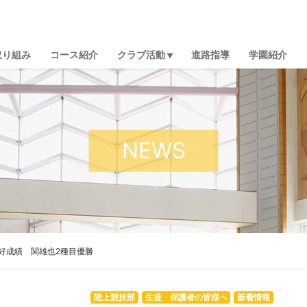
取り組み
コース紹介
クラブ活動
進路指導
学園紹介
NEWS
好成績 関雄也2種目優勝
陸上競技部
生徒・保護者の皆様へ
新着情報