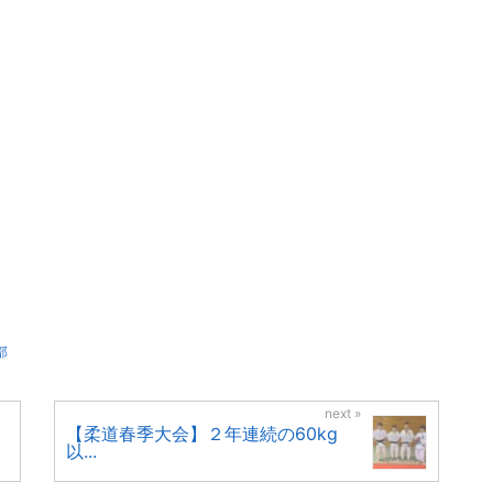
部
【柔道春季大会】２年連続の60kg
以...