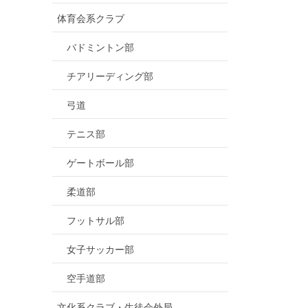
体育会系クラブ
バドミントン部
チアリーディング部
弓道
テニス部
ゲートボール部
柔道部
フットサル部
女子サッカー部
空手道部
文化系クラブ・生徒会外局