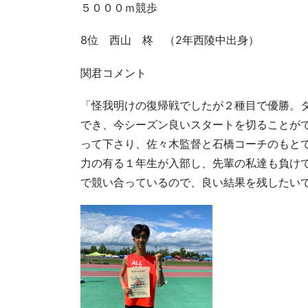
５０００ｍ競歩
8位 西山 柊 （2年西陵中出身）
関君コメント
「怪我明けの復帰戦でしたが２種目で優勝。
でき、今シーズン良いスタートを切ることが
って下さり、佐々木監督と石橋コーチのもと
力の有る１年生が入部し、先輩の私達も負け
で競い合っているので、良い結果を残したい