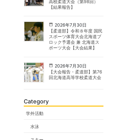
高校柔道大会（第98回）
【結果報告】
2026年7月30日
【柔道部】令和８年度 国民
スポーツ体育大会北海道ブ
ロック予選会 兼 北海道ス
ポーツ大会【大会結果】
2026年7月30日
【大会報告・柔道部】第76
回北海道高等学校柔道大会
Category
学外活動
水泳
スキー