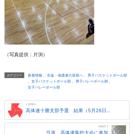
（写真提供：片渕）
新着情報
、
生徒・保護者の皆様へ
、
男子バスケットボール部
カテゴリー
、
女子バスケットボール部
、
男子バレーボール部
、
女子バレーボール部
高体連十勝支部予選 結果（5月26日...
弓道 高体連集約大会に参加