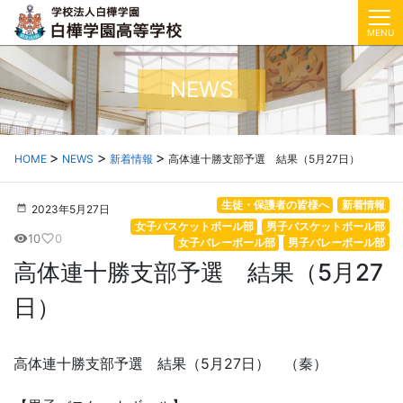
MENU
NEWS
HOME
NEWS
新着情報
高体連十勝支部予選 結果（5月27日）
生徒・保護者の皆様へ
新着情報
2023年5月27日
女子バスケットボール部
男子バスケットボール部
10
0
visibility
favorite_border
女子バレーボール部
男子バレーボール部
高体連十勝支部予選 結果（5月27
日）
高体連十勝支部予選 結果（5月27日） （秦）