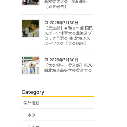
高校柔道大会（第98回）
【結果報告】
2026年7月30日
【柔道部】令和８年度 国民
スポーツ体育大会北海道ブ
ロック予選会 兼 北海道ス
ポーツ大会【大会結果】
2026年7月30日
【大会報告・柔道部】第76
回北海道高等学校柔道大会
Category
学外活動
水泳
スキー