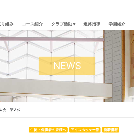
取り組み
コース紹介
クラブ活動
進路指導
学園紹介
NEWS
大会 第３位
生徒・保護者の皆様へ
アイスホッケー部
新着情報