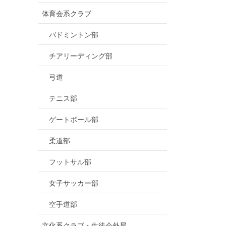
体育会系クラブ
バドミントン部
チアリーディング部
弓道
テニス部
ゲートボール部
柔道部
フットサル部
女子サッカー部
空手道部
文化系クラブ・生徒会外局