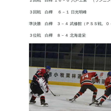
２回戦 白樺 １６－０ 八戸工業 （ランニ
３回戦 白樺 ６－１ 日光明峰
準決勝 白樺 ３－４ 武修館（ＰＳＳ戦。０
３位戦 白樺 ８－４ 北海道栄