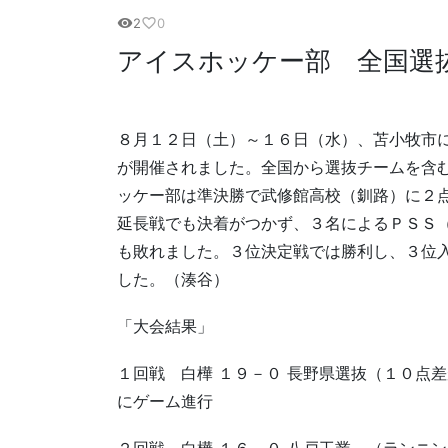
2
0
visibility
favorite_border
アイスホッケー部 全国選
８月１２日（土）～１６日（水）、苫小牧市
が開催されました。全国から選抜チームを含
ッケー部は準決勝で武修館高校（釧路）に２
延長戦でも決着がつかず、３名によるＰＳＳ
も敗れました。３位決定戦では勝利し、３位
した。（湊谷）
「大会結果」
１回戦 白樺 １９－０ 長野県選抜（１０点
にゲーム進行