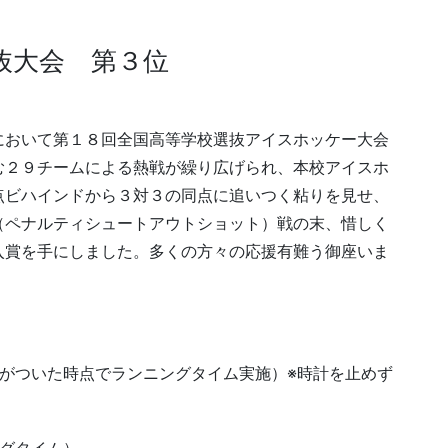
抜大会 第３位
において第１８回全国高等学校選抜アイスホッケー大会
む２９チームによる熱戦が繰り広げられ、本校アイスホ
点ビハインドから３対３の同点に追いつく粘りを見せ、
（ペナルティシュートアウトショット）戦の末、惜しく
入賞を手にしました。多くの方々の応援有難う御座いま
差がついた時点でランニングタイム実施）※時計を止めず