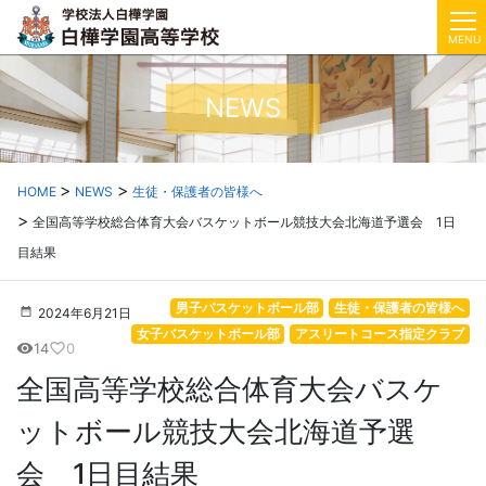
MENU
NEWS
HOME
NEWS
生徒・保護者の皆様へ
全国高等学校総合体育大会バスケットボール競技大会北海道予選会 1日
目結果
男子バスケットボール部
生徒・保護者の皆様へ
2024年6月21日
女子バスケットボール部
アスリートコース指定クラブ
14
0
visibility
favorite_border
全国高等学校総合体育大会バスケ
ットボール競技大会北海道予選
会 1日目結果