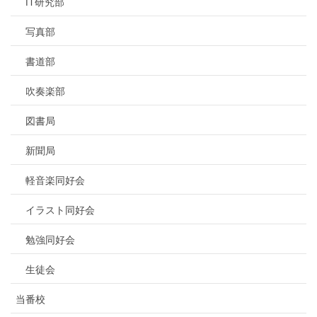
IT研究部
写真部
書道部
吹奏楽部
図書局
新聞局
軽音楽同好会
イラスト同好会
勉強同好会
生徒会
当番校