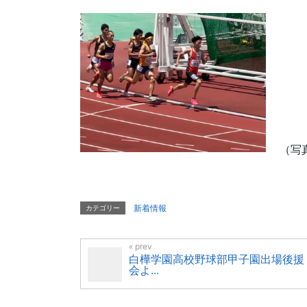
（写
新着情報
カテゴリー
白樺学園高校野球部甲子園出場後援
会よ...