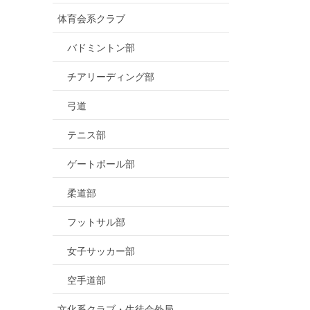
体育会系クラブ
バドミントン部
チアリーディング部
弓道
テニス部
ゲートボール部
柔道部
フットサル部
女子サッカー部
空手道部
文化系クラブ・生徒会外局