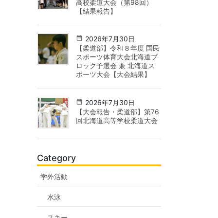
高校柔道大会（第98回）
【結果報告】
2026年7月30日
【柔道部】令和８年度 国民
スポーツ体育大会北海道ブ
ロック予選会 兼 北海道ス
ポーツ大会【大会結果】
2026年7月30日
【大会報告・柔道部】第76
回北海道高等学校柔道大会
Category
学外活動
水泳
スキー