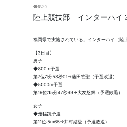
6
0
visibility
favorite_border
陸上競技部 インターハイ
福岡県で実施されている。インターハイ（陸
【3日目】
男子
◆800m予選
第7位:1分58秒01→藤田悠聖（予選敗退）
◆5000m予選
第19位:15分47秒99→大友悠輝（予選敗退）
女子
◆走幅跳予選
第11位:5m65→井村結愛（予選敗退）