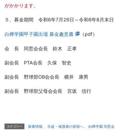
がかかります。
５、募金期間 令和6年7月26日～令和6年8月末日
白樺学園甲子園出場 募金趣意書
（pdf）
会 長 同窓会会長 鈴木 正孝
副会長 PTA会長 久保 智史
副会長 野球部OB会会長 横井 康男
副会長 野球部父母会会長 宮坂 信行
新着情報
、
生徒・保護者の皆様へ
、
白樺学園 同窓会
カテゴリー