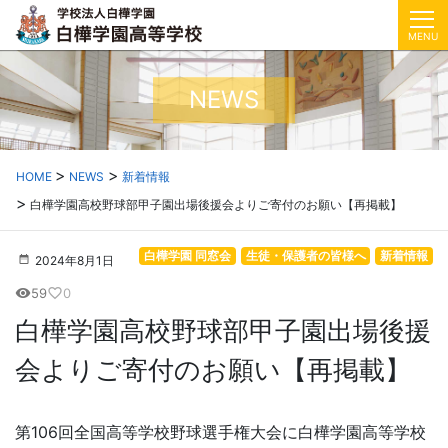
MENU
NEWS
HOME
NEWS
新着情報
白樺学園高校野球部甲子園出場後援会よりご寄付のお願い【再掲載】
白樺学園 同窓会
生徒・保護者の皆様へ
新着情報
2024年8月1日
59
0
visibility
favorite_border
白樺学園高校野球部甲子園出場後援
会よりご寄付のお願い【再掲載】
第106回全国高等学校野球選手権大会に白樺学園高等学校