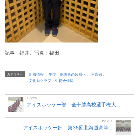
記事：福井、写真：福田
新着情報
、
生徒・保護者の皆様へ
、
写真部
、
カテゴリー
文化系クラブ・生徒会外局
アイスホッケー部 全十勝高校選手権大...
アイスホッケー部 第35回北海道高等...