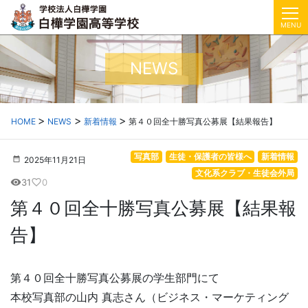
MENU
NEWS
HOME
NEWS
新着情報
第４０回全十勝写真公募展【結果報告】
写真部
生徒・保護者の皆様へ
新着情報
2025年11月21日
文化系クラブ・生徒会外局
31
0
visibility
favorite_border
第４０回全十勝写真公募展【結果報
告】
第４０回全十勝写真公募展の学生部門にて
本校写真部の山内 真志さん（ビジネス・マーケティング