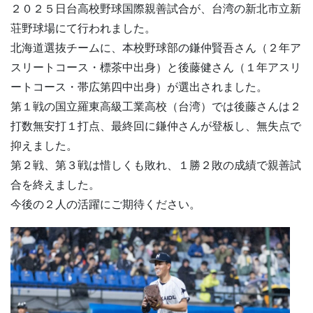
２０２５日台高校野球国際親善試合が、台湾の新北市立新
荘野球場にて行われました。
北海道選抜チームに、本校野球部の鎌仲賢吾さん（２年ア
スリートコース・標茶中出身）と後藤健さん（１年アスリ
ートコース・帯広第四中出身）が選出されました。
第１戦の国立羅東高級工業高校（台湾）では後藤さんは２
打数無安打１打点、最終回に鎌仲さんが登板し、無失点で
抑えました。
第２戦、第３戦は惜しくも敗れ、１勝２敗の成績で親善試
合を終えました。
今後の２人の活躍にご期待ください。