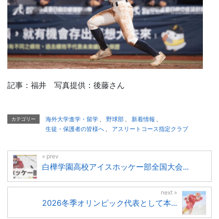
記事：福井 写真提供：後藤さん
海外大学進学・留学
、
野球部
、
新着情報
、
カテゴリー
生徒・保護者の皆様へ
、
アスリートコース指定クラブ
白樺学園高校アイスホッケー部全国大会...
2026冬季オリンピック代表として本...