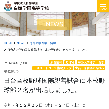
MENU
NEWS
HOME
NEWS
海外大学進学・留学
日台高校野球国際親善試合に本校野球部２名が出場しました。
新着情報
野球部
海外大学進学・留学
2026年1月5日
アスリートコース指定クラブ
生徒・保護者の皆様へ
126
0
visibility
favorite_border
日台高校野球国際親善試合に本校野
球部２名が出場しました。
令和７年１２月２５日（木）～２７日（土）に