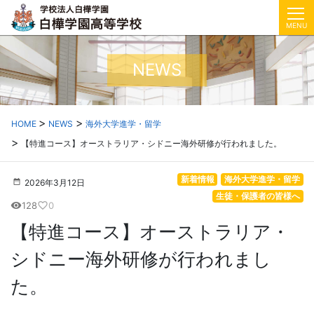
MENU
NEWS
HOME
NEWS
海外大学進学・留学
【特進コース】オーストラリア・シドニー海外研修が行われました。
新着情報
海外大学進学・留学
2026年3月12日
生徒・保護者の皆様へ
128
0
visibility
favorite_border
【特進コース】オーストラリア・
シドニー海外研修が行われまし
た。