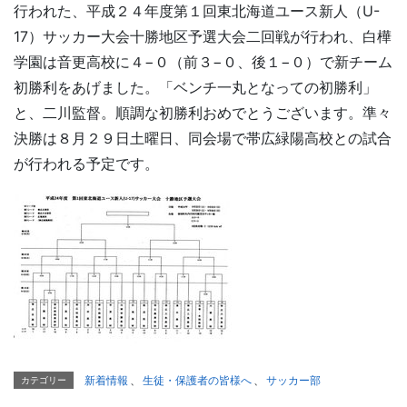
行われた、平成２４年度第１回東北海道ユース新人（U-
17）サッカー大会十勝地区予選大会二回戦が行われ、白樺
学園は音更高校に４−０（前３−０、後１−０）で新チーム
初勝利をあげました。「ベンチ一丸となっての初勝利」
と、二川監督。順調な初勝利おめでとうございます。準々
決勝は８月２９日土曜日、同会場で帯広緑陽高校との試合
が行われる予定です。
新着情報
、
生徒・保護者の皆様へ
、
サッカー部
カテゴリー