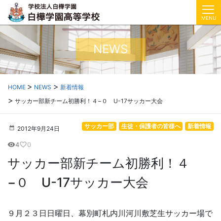
MENU
NEWS
HOME
NEWS
新着情報
サッカー部新チーム初勝利！４−０ U-17サッカー大会
サッカー部
生徒・保護者の皆様へ
新着情報
2012年9月24日
4
0
visibility
favorite_border
サッカー部新チーム初勝利！４
−０ U-17サッカー大会
９月２３日日曜日、幕別町札内川河川敷芝生サッカー場で