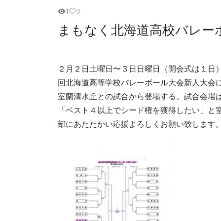
1
0
visibility
favorite_border
まもなく北海道高校バレー
２月２日土曜日〜３日日曜日（開会式は１日
回北海道高等学校バレーボール大会新人大会
室蘭清水丘との試合から登場する。試合会場
「ベスト４以上でシード権を獲得したい」と
部にあたたかい応援よろしくお願い致します