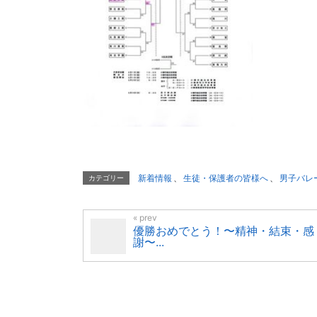
新着情報
、
生徒・保護者の皆様へ
、
男子バレ
カテゴリー
優勝おめでとう！〜精神・結束・感
謝〜...