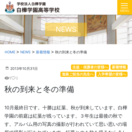
MENU
NEWS
HOME
NEWS
新着情報
秋の到来と冬の準備
生徒・保護者の皆様へ
新着情報
2013年10月31日
進路ご担当の先生へ
入学希望の皆様へ
1
0
visibility
favorite_border
秋の到来と冬の準備
10月最終日です。十勝は紅葉、秋が到来しています。白樺
学園の前庭は紅葉が残っています。３年生は最後の秋で
す。アルバム用の写真の撮影が行われていて思い思いの場