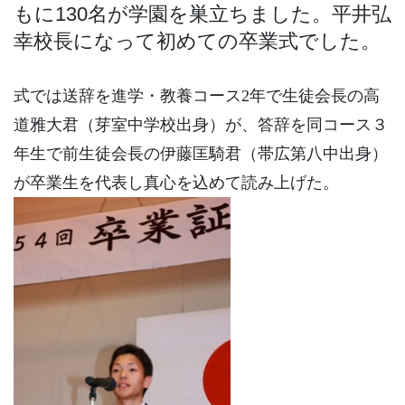
もに
130
名が学園を巣立ちました。平井弘
幸校長になって初めての卒業式でした。
式では送辞を進学・教養コース2年で生徒会長の高
道雅大君（芽室中学校出身）が、答辞を同コース３
年生で前生徒会長の伊藤匡騎君（帯広第八中出身）
が卒業生を代表し真心を込めて読み上げた。