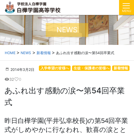
MENU
NEWS
HOME
NEWS
新着情報
あふれ出す感動の涙〜第54回卒業式
入学希望の皆様へ
生徒・保護者の皆様へ
新着情報
2014年3月2日
32
0
visibility
favorite_border
あふれ出す感動の涙〜第54回卒業
式
昨日白樺学園
(
平井弘幸校長
)
の第
54
回卒業
式がしめやかに行なわれ、歓喜の涙とと