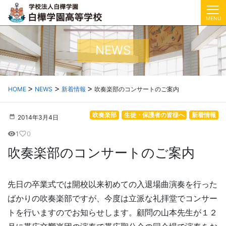
MENU
NEWS
HOME
NEWS
新着情報
吹奏楽部のコンサートのご案内
吹奏楽部
生徒・保護者の皆様へ
新着情報
2014年3月4日
1
0
visibility
favorite_border
吹奏楽部のコンサートのご案内
先日の卒業式では開校以来初めての入退場曲演奏を行った
ばかりの吹奏楽部ですが、今度は立派な礼拝堂でコンサー
トを行いますのでお知らせします。顧問の山本先生が１２