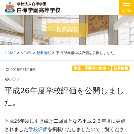
MENU
NEWS
HOME
NEWS
新着情報
平成26年度学校評価を公開しました。
生徒・保護者の皆様へ
新着情報
2015年5月19日
0
0
visibility
favorite_border
平成26年度学校評価を公開しまし
た。
平成25年度に引き続き二回目となる平成２６年度に実施
されました
学校評価
を掲載いたしましたのでご覧くださ