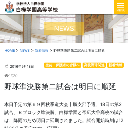
MENU
NEWS
HOME
NEWS
新着情報
野球準決勝第二試合は明日に順延
生徒・保護者の皆様へ
高校野球関連
新着情報
2016年9月18日
1
0
visibility
favorite_border
野球準決勝第二試合は明日に順延
本日予定の第６９回秋季道大会十勝支部予選、18日の第2
試合、Ｂブロック準決勝、白樺学園と帯広大谷高校の試合
は、降雨のため明日に延期されました。試合開始時刻は12